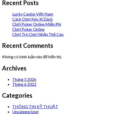
Recent Posts
Lucky Casino Việt Nam
Cách Chơi Kéo Xì Dách
Chơi Poker Online Miễn Phí
Chơi Poker Online
Chơi Trò Chơi Nhận Thẻ Cào
Recent Comments
Không có bình luận nào để hiển thị.
Archives
Tháng 5 2026
Tháng 6 2022
Categories
THÔNG TIN KỸ THUẬT
Uncategorized