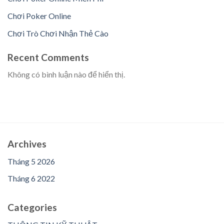
Chơi Poker Online
Chơi Trò Chơi Nhận Thẻ Cào
Recent Comments
Không có bình luận nào để hiển thị.
Archives
Tháng 5 2026
Tháng 6 2022
Categories