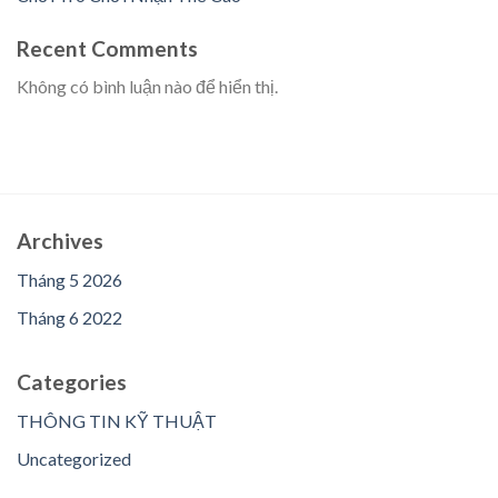
Recent Comments
Không có bình luận nào để hiển thị.
Archives
Tháng 5 2026
Tháng 6 2022
Categories
THÔNG TIN KỸ THUẬT
Uncategorized