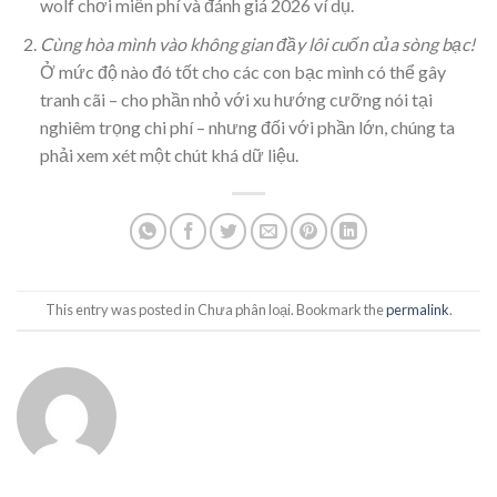
wolf chơi miễn phí và đánh giá 2026 ví dụ.
Cùng hòa mình vào không gian đầy lôi cuốn của sòng bạc!
Ở mức độ nào đó tốt cho các con bạc mình có thể gây
tranh cãi – cho phần nhỏ với xu hướng cưỡng nói tại
nghiêm trọng chi phí – nhưng đối với phần lớn, chúng ta
phải xem xét một chút khá dữ liệu.
This entry was posted in Chưa phân loại. Bookmark the
permalink
.