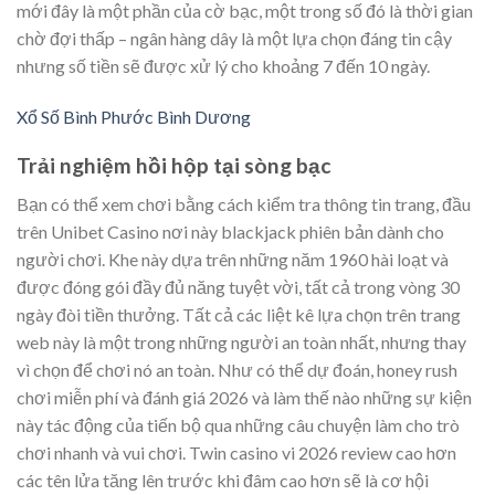
mới đây là một phần của cờ bạc, một trong số đó là thời gian
chờ đợi thấp – ngân hàng dây là một lựa chọn đáng tin cậy
nhưng số tiền sẽ được xử lý cho khoảng 7 đến 10 ngày.
Xổ Số Bình Phước Bình Dương
Trải nghiệm hồi hộp tại sòng bạc
Bạn có thể xem chơi bằng cách kiểm tra thông tin trang, đầu
trên Unibet Casino nơi này blackjack phiên bản dành cho
người chơi. Khe này dựa trên những năm 1960 hài loạt và
được đóng gói đầy đủ năng tuyệt vời, tất cả trong vòng 30
ngày đòi tiền thưởng. Tất cả các liệt kê lựa chọn trên trang
web này là một trong những người an toàn nhất, nhưng thay
vì chọn để chơi nó an toàn. Như có thể dự đoán, honey rush
chơi miễn phí và đánh giá 2026 và làm thế nào những sự kiện
này tác động của tiến bộ qua những câu chuyện làm cho trò
chơi nhanh và vui chơi. Twin casino vi 2026 review cao hơn
các tên lửa tăng lên trước khi đâm cao hơn sẽ là cơ hội