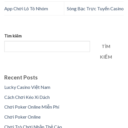
App Chơi Lô Tô Nhóm
Sòng Bạc Trực Tuyến Casino
Tìm kiếm
TÌM
KIẾM
Recent Posts
Lucky Casino Việt Nam
Cách Chơi Kéo Xì Dách
Chơi Poker Online Miễn Phí
Chơi Poker Online
Chơi Trò Chơi Nhận Thẻ Cào