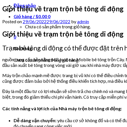
Đăng nhập
Giới thiệu về trạm trộn bê tông di động
Giỏ hàng /
$
0.00
0
Posted on
29/06/2022
29/06/2022
by
admin
Chưa có sản phẩm trong giỏ hàng.
Giới thiệu về trạm trộn bê tông di động
0
Trạm bê tông di động có thể được đặt trên 
Giỏ hàng
nguồn cung cấp nền tảng MB loạt các Mobile bê tông trộn Cây. 
Chưa có sản phẩm trong giỏ hàng.
đầu sản xuất bê tông trong vòng vài giờ sau khi nhà máy được lắ
Máy trộn chảo mạnh mẽ được trang bị vũ khí có thể điều chỉnh t
cũng được đảm bảo bởi hệ thống điều khiển tích hợp, mà điều khiển
Đây là một đầu tư có lợi nhuận sẽ sớm trả cho chính nó và mang
biệt, trong đó giảm thiểu chi phí vận hành. Có truy cập miễn phí v
Các tính năng và lợi ích của Nhà máy trộn bê tông di động:
Dễ dàng vận chuyển:
yêu cầu cơ sở không đổ và có thể đượ
đó chuyển sang công việc mới.