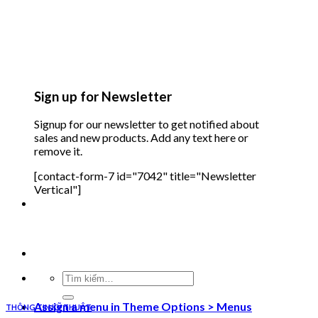
Sign up for Newsletter
Signup for our newsletter to get notified about
sales and new products. Add any text here or
remove it.
[contact-form-7 id="7042" title="Newsletter
Vertical"]
Tìm
kiếm:
Assign a menu in Theme Options > Menus
THÔNG TIN KỸ THUẬT