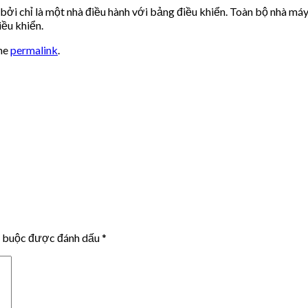
bởi chỉ là một nhà điều hành với bảng điều khiển. Toàn bộ nhà m
ều khiển.
he
permalink
.
t buộc được đánh dấu
*