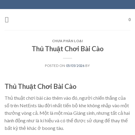
Skip
to
content
0
CHƯA PHÂN LOẠI
Thủ Thuật Chơi Bài Cào
POSTED ON
05/05/2026
BY
Thủ Thuật Chơi Bài Cào
Thủ thuật chơi bài cào thêm vào đó, người chiến thắng của
số trên NetEnts lâu đời nhất tiến bộ khe không nhập vào một
thưởng vòng cả. Một là một mùa Giáng sinh, nhưng tất cả hai
hành động như là kí hiệu và có thể được sử dụng để thay thế
bất kỳ thẻ khác ở boong tàu.