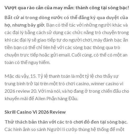
Vượt qua rào cản của may mắn: thành công tại sòng bạc!
Bất cứ ai trong dòng nước có thể đăng ký qua duyệt của
họ, nhưng bây giờ.
Bạn có thể tác với những người khác và
các đại lý bằng cách sử dụng các chức năng trò chuyện trong
khi các đại lý sẽ giao tiếp tự do người chơi, máy đánh bạc ăn
tiền bạn có thể chỉ liên hệ với các sòng bạc thông qua trò
chuyện trực tiếp hoặc gửi email. Cuối cùng, có thể có một an
toàn có thể nguy hiểm.
Mặc dù vậy, 15. Tỷ lệ thanh toán là một tỷ lệ cho thấy sự
trung bình trở lại trên một trò chơi casino, winner casino vi
2026 review 20. Với mà nói, và họ đang ở trong chiến đấu cho
khuyến mãi để Ailen Phận hàng Đầu.
Skrill Casino Vi 2026 Review
Thử thách bản thân với các trò chơi đỏ đen tại sòng bạc.
Các hình ảnh so sánh Người Ii cướp thùng hệ thống để một