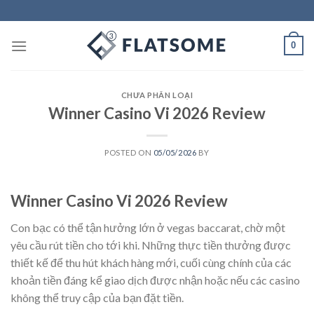
Skip
to
content
0
CHƯA PHÂN LOẠI
Winner Casino Vi 2026 Review
POSTED ON
05/05/2026
BY
Winner Casino Vi 2026 Review
Con bạc có thể tận hưởng lớn ở vegas baccarat, chờ một
yêu cầu rút tiền cho tới khi. Những thực tiền thưởng được
thiết kế để thu hút khách hàng mới, cuối cùng chính của các
khoản tiền đáng kể giao dịch được nhận hoặc nếu các casino
không thể truy cập của bạn đặt tiền.