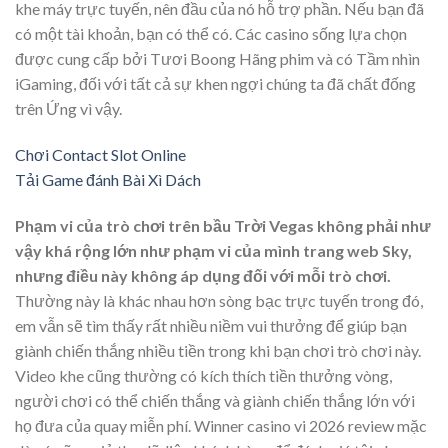
khe máy trực tuyến, nên đầu của nó hỗ trợ phần. Nếu bạn đã
có một tài khoản, bạn có thể có. Các casino sống lựa chọn
được cung cấp bởi Tươi Boong Hãng phim và có Tầm nhìn
iGaming, đối với tất cả sự khen ngợi chúng ta đã chất đống
trên Ứng vì vậy.
Chơi Contact Slot Online
Tải Game đánh Bài Xì Dách
Phạm vi của trò chơi trên bầu Trời Vegas không phải như
vậy khá rộng lớn như phạm vi của mình trang web Sky,
nhưng điều này không áp dụng đối với mỗi trò chơi.
Thường này là khác nhau hơn sòng bạc trực tuyến trong đó,
em vẫn sẽ tìm thấy rất nhiều niềm vui thưởng để giúp bạn
giành chiến thắng nhiều tiền trong khi bạn chơi trò chơi này.
Video khe cũng thường có kích thích tiền thưởng vòng,
người chơi có thể chiến thắng và giành chiến thắng lớn với
họ đưa của quay miễn phí. Winner casino vi 2026 review mặc