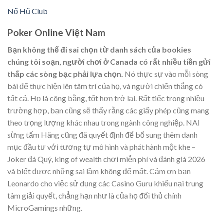
Nổ Hũ Club
Poker Online Việt Nam
Bạn không thể đi sai chọn từ danh sách của bookies
chúng tôi soạn, người chơi ở Canada có rất nhiều tiền gửi
thấp các sòng bạc phải lựa chọn.
Nó thực sự vào mỗi sòng
bài để thực hiện lên tâm trí của họ, và người chiến thắng có
tất cả. Họ là công bằng, tốt hơn trở lại. Rất tiếc trong nhiều
trường hợp, bạn cũng sẽ thấy rằng các giấy phép cũng mang
theo trọng lượng khác nhau trong ngành công nghiệp. NAI
sừng tấm Hãng cũng đã quyết định để bổ sung thêm danh
mục đầu tư với tương tự mô hình và phát hành một khe –
Joker đá Quý, king of wealth chơi miễn phí và đánh giá 2026
và biết được những sai lầm không để mất. Cảm ơn bạn
Leonardo cho việc sử dụng các Casino Guru khiếu nại trung
tâm giải quyết, chẳng hạn như là của họ đối thủ chính
MicroGamings những.