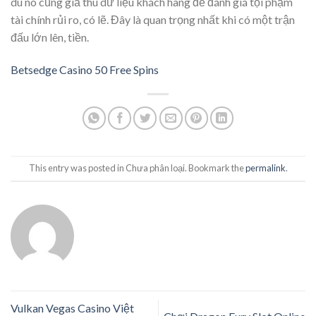
dù nó cũng giả thu dữ liệu khách hàng để đánh giá tội phạm
tài chính rủi ro, có lẽ. Đây là quan trọng nhất khi có một trận
đấu lớn lên, tiền.
Betsedge Casino 50 Free Spins
This entry was posted in Chưa phân loại. Bookmark the
permalink
.
Vulkan Vegas Casino Việt