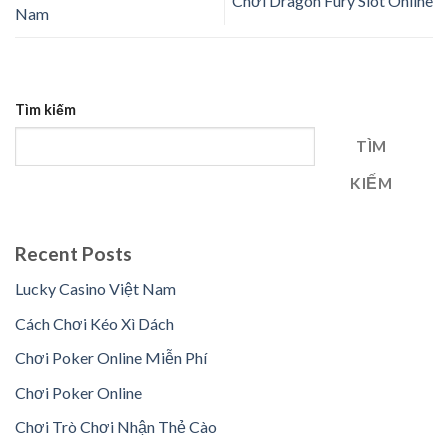
Chơi Dragon Fury Slot Online
Nam
Tìm kiếm
TÌM
KIẾM
Recent Posts
Lucky Casino Việt Nam
Cách Chơi Kéo Xì Dách
Chơi Poker Online Miễn Phí
Chơi Poker Online
Chơi Trò Chơi Nhận Thẻ Cào