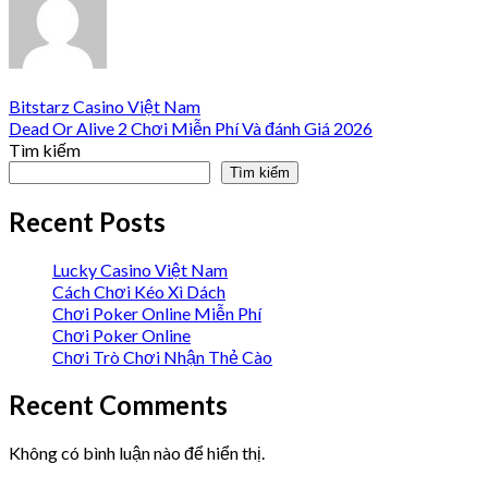
Bitstarz Casino Việt Nam
Dead Or Alive 2 Chơi Miễn Phí Và đánh Giá 2026
Tìm kiếm
Tìm kiếm
Recent Posts
Lucky Casino Việt Nam
Cách Chơi Kéo Xì Dách
Chơi Poker Online Miễn Phí
Chơi Poker Online
Chơi Trò Chơi Nhận Thẻ Cào
Recent Comments
Không có bình luận nào để hiển thị.