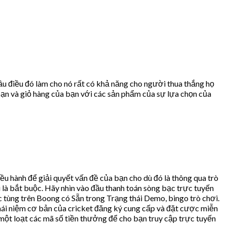
ầu điều đó làm cho nó rất có khả năng cho người thua thắng họ
ạn và giỏ hàng của bạn với các sản phẩm của sự lựa chọn của
ều hành để giải quyết vấn đề của bạn cho dù đó là thông qua trò
 là bắt buộc. Hãy nhìn vào đầu thanh toán sòng bạc trực tuyến
ệc tùng trên Boong có Sẵn trong Trạng thái Demo, bingo trò chơi.
ái niệm cơ bản của cricket đăng ký cung cấp và đặt cược miễn
 một loạt các mã số tiền thưởng để cho bạn truy cập trực tuyến