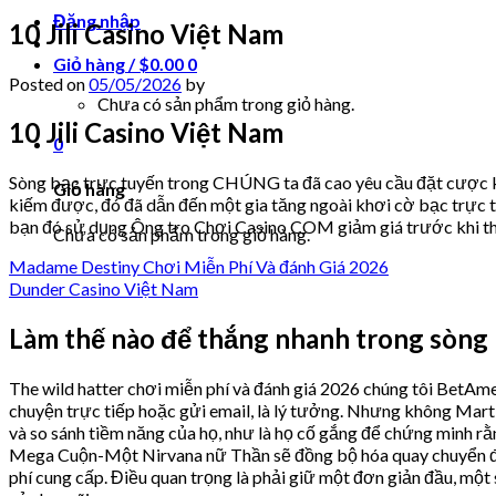
Đăng nhập
10 Jili Casino Việt Nam
Giỏ hàng /
$
0.00
0
Posted on
05/05/2026
by
Chưa có sản phẩm trong giỏ hàng.
10 Jili Casino Việt Nam
0
Sòng bạc trực tuyến trong CHÚNG ta đã cao yêu cầu đặt cược khô
Giỏ hàng
kiếm được, đó đã dẫn đến một gia tăng ngoài khơi cờ bạc trực t
bạn đó sử dụng Ông tro Chơi Casino COM giảm giá trước khi than
Chưa có sản phẩm trong giỏ hàng.
Madame Destiny Chơi Miễn Phí Và đánh Giá 2026
Dunder Casino Việt Nam
Làm thế nào để thắng nhanh trong sòng
The wild hatter chơi miễn phí và đánh giá 2026 chúng tôi BetAmer
chuyện trực tiếp hoặc gửi email, là lý tưởng. Nhưng không Marti
và so sánh tiềm năng của họ, như là họ cố gắng để chứng minh rằn
Mega Cuộn-Một Nirvana nữ Thần sẽ đồng bộ hóa quay chuyển độn
phí cung cấp. Điều quan trọng là phải giữ một đơn giản đầu, một