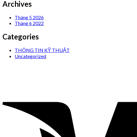
Archives
Tháng 5 2026
Tháng 6 2022
Categories
THÔNG TIN KỸ THUẬT
Uncategorized