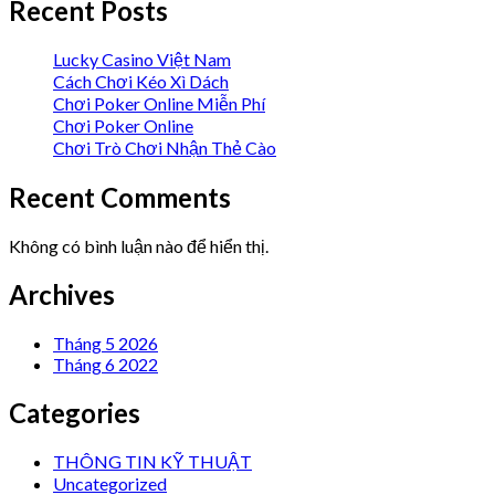
Recent Posts
Lucky Casino Việt Nam
Cách Chơi Kéo Xì Dách
Chơi Poker Online Miễn Phí
Chơi Poker Online
Chơi Trò Chơi Nhận Thẻ Cào
Recent Comments
Không có bình luận nào để hiển thị.
Archives
Tháng 5 2026
Tháng 6 2022
Categories
THÔNG TIN KỸ THUẬT
Uncategorized