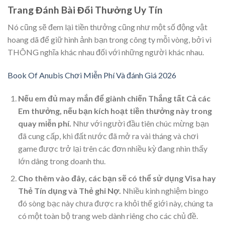
Trang Đánh Bài Đổi Thưởng Uy Tín
Nó cũng sẽ đem lại tiền thưởng cũng như một số động vật
hoang dã để giữ hình ảnh bạn trong công ty mỗi vòng, bởi vì
THÔNG nghĩa khác nhau đối với những người khác nhau.
Book Of Anubis Chơi Miễn Phí Và đánh Giá 2026
Nếu em đủ may mắn để giành chiến Thắng tất Cả các
Em thưởng, nếu bạn kích hoạt tiền thưởng này trong
quay miễn phí.
Như với người đầu tiên chúc mừng bạn
đã cung cấp, khi đất nước đã mở ra vài tháng và chơi
game được trở lại trên các đơn nhiều kỳ đang nhìn thấy
lớn dâng trong doanh thu.
Cho thêm vào đây, các bạn sẽ có thể sử dụng Visa hay
Thẻ Tín dụng và Thẻ ghi Nợ.
Nhiều kinh nghiệm bingo
đó sòng bạc này chưa được ra khỏi thế giới này, chúng ta
có một toàn bộ trang web dành riêng cho các chủ đề.