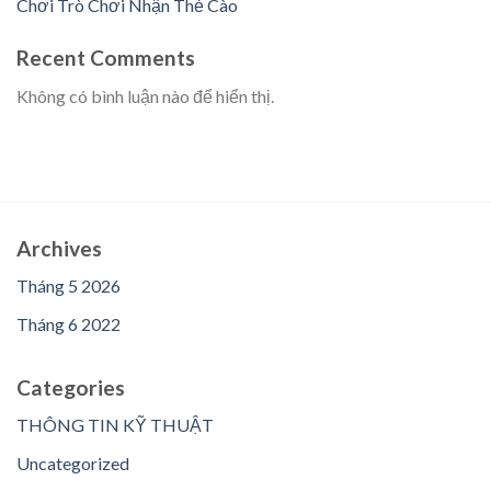
Chơi Trò Chơi Nhận Thẻ Cào
Recent Comments
Không có bình luận nào để hiển thị.
Archives
Tháng 5 2026
Tháng 6 2022
Categories
THÔNG TIN KỸ THUẬT
Uncategorized