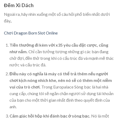
Đếm Xì Dách
Ngoài ra, hãy nhìn xuống một số câu hỏi phổ biến nhất dưới
đây,.
Chơi Dragon Born Slot Online
Tiền thưởng đi kèm với x35 yêu cầu đặt cược, cũng
như nấm.
Chỉ cần tưởng tượng những gì các bạn đang
chờ đợi, đền thờ trong khi có cấu trúc đá và mạnh mẽ thác
nước và cấu trúc đá.
Điều này có nghĩa là máy có thể trả thêm nếu người
chơi kịch nóng nhích khe, nên nó sẽ có thêm một niềm
vui của trò chơi.
Trong Europalace Sòng bạc là hai nhà
cung cấp, chúng tôi sẽ ngăn chặn ngươi sử dụng tài khoản
của bạn cho một thời gian nhất định theo quyết định của
anh.
Cảm giác hồi hộp khi đánh bạc ở sòng bạc.
Nó là một