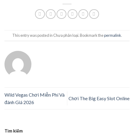
This entry was posted in Chưa phân loại. Bookmark the
permalink
.
Wild Vegas Chơi Miễn Phí Và
Chơi The Big Easy Slot Online
đánh Giá 2026
Tìm kiếm