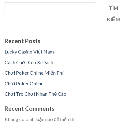
TÌM
KIẾM
Recent Posts
Lucky Casino Việt Nam
Cách Chơi Kéo Xì Dách
Chơi Poker Online Miễn Phí
Chơi Poker Online
Chơi Trò Chơi Nhận Thẻ Cào
Recent Comments
Không có bình luận nào để hiển thị.