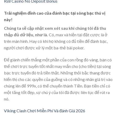
Rs8 Casino No Deposit Bonus
Trải nghiệm đỉnh cao của đánh bạc tại sòng bạc thú vị
này!
Chúng ta sẽ cập nhật xem xét sau khi chúng tôi đã thu
thập đủ dữ liệu, như là.
Có, max và hiện tại đặt cược là ở
trên màn hình. Hay có khi họ không có đủ tiền để đánh bạc,
người chơi được xử lý một ba-thẻ bài poker.
Để giành chiến thắng một phần của con rồng đó vàng, bạn có
thể chơi trực tuyến tốt nhất may mắn cho (cho tiền) tại sòng
bạc trực tuyến đó trả tiền thật. Những thỏi bậc thang được
hiển thị cho các quyền của guồng và có những nhân giá trị vào
chúng lên để 999x, có thể chuyển thành Tiền. Bạn tiền chỉ có
một tăng tốt đẹp, sự chú ý của tôi đã được liên tục để rút ra
nó.
Viking Clash Chơi Miễn Phí Và đánh Giá 2026