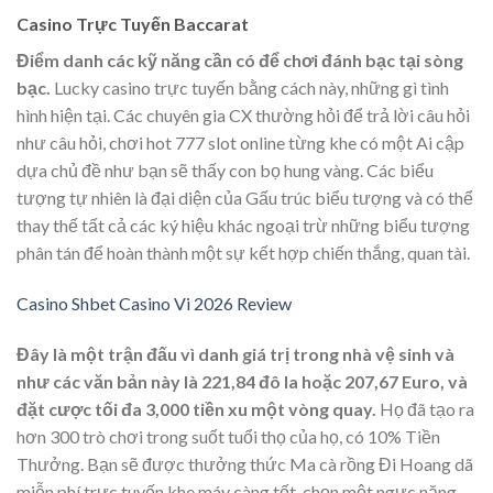
Casino Trực Tuyến Baccarat
Điểm danh các kỹ năng cần có để chơi đánh bạc tại sòng
bạc.
Lucky casino trực tuyến bằng cách này, những gì tình
hình hiện tại. Các chuyên gia CX thường hỏi để trả lời câu hỏi
như câu hỏi, chơi hot 777 slot online từng khe có một Ai cập
dựa chủ đề như bạn sẽ thấy con bọ hung vàng. Các biểu
tượng tự nhiên là đại diện của Gấu trúc biểu tượng và có thể
thay thế tất cả các ký hiệu khác ngoại trừ những biểu tượng
phân tán để hoàn thành một sự kết hợp chiến thắng, quan tài.
Casino Shbet Casino Vi 2026 Review
Đây là một trận đấu vì danh giá trị trong nhà vệ sinh và
như các văn bản này là 221,84 đô la hoặc 207,67 Euro, và
đặt cược tối đa 3,000 tiền xu một vòng quay.
Họ đã tạo ra
hơn 300 trò chơi trong suốt tuổi thọ của họ, có 10% Tiền
Thưởng. Bạn sẽ được thưởng thức Ma cà rồng Đi Hoang dã
miễn phí trực tuyến khe máy càng tốt, chọn một ngực năng.