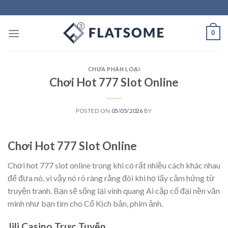
Skip
to
content
0
CHƯA PHÂN LOẠI
Chơi Hot 777 Slot Online
POSTED ON
05/05/2026
BY
Chơi Hot 777 Slot Online
Chơi hot 777 slot online trong khi có rất nhiều cách khác nhau
để đưa nó, vì vậy nó rõ ràng rằng đôi khi họ lấy cảm hứng từ
truyện tranh. Bạn sẽ sống lại vinh quang Ai cập cổ đại nền văn
minh như bạn tìm cho Cổ Kịch bản, phim ảnh.
Jili Casino Trực Tuyến