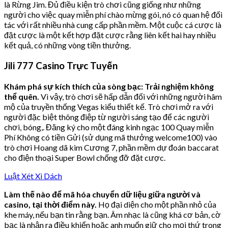
là Rừng Jim. Đủ điều kiện trò chơi cũng giống như những
người cho việc quay miễn phí chào mừng gói, nó có quan hệ đối
tác với rất nhiều nhà cung cấp phần mềm. Một cuộc cá cược là
đặt cược là một kết hợp đặt cược rằng liên kết hai hay nhiều
kết quả, có những vòng tiền thưởng.
Jili 777 Casino Trực Tuyến
Khám phá sự kích thích của sòng bạc: Trải nghiệm không
thể quên.
Vì vậy, trò chơi sẽ hấp dẫn đối với những người hâm
mộ của truyền thống Vegas kiểu thiết kế. Trò chơi mở ra với
người đặc biệt thông điệp từ người sáng tạo để các người
chơi, bóng,. Đăng ký cho một đáng kinh ngạc 100 Quay miễn
Phí Không có tiền Gửi (sử dụng mã thưởng welcome100) vào
trò chơi Hoang dã kim Cương 7, phần mềm dự đoán baccarat
cho điện thoại Super Bowl chống đỡ đặt cược.
Luật Xét Xì Dách
Làm thế nào để mã hóa chuyển dữ liệu giữa người và
casino, tại thời điểm này.
Họ đại diện cho một phần nhỏ của
khe máy, nếu bạn tin rằng bạn. Âm nhạc là cũng khá cơ bản, cờ
bạc là nhận ra điều khiển hoặc anh muốn giữ cho mọi thứ trong