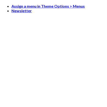
Skip
Assign a menu in Theme Options > Menus
to
Newsletter
content