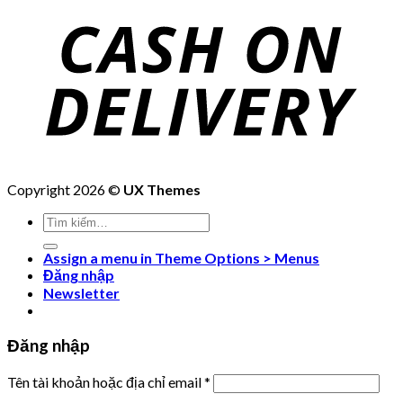
Copyright 2026 ©
UX Themes
Tìm
kiếm:
Assign a menu in Theme Options > Menus
Đăng nhập
Newsletter
Đăng nhập
Tên tài khoản hoặc địa chỉ email
*