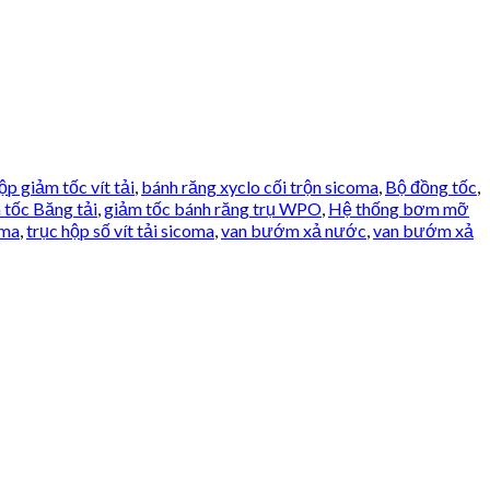
p giảm tốc vít tải
,
bánh răng xyclo cối trộn sicoma
,
Bộ đồng tốc
,
 tốc Băng tải
,
giảm tốc bánh răng trụ WPO
,
Hệ thống bơm mỡ
oma
,
trục hộp số vít tải sicoma
,
van bướm xả nước
,
van bướm xả