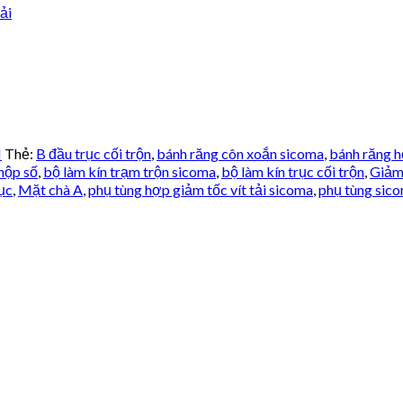
ải
N
Thẻ:
B đầu trục cối trộn
,
bánh răng côn xoắn sicoma
,
bánh răng hộ
hộp số
,
bộ làm kín trạm trộn sicoma
,
bộ làm kín trục cối trộn
,
Giảm
ục
,
Mặt chà A
,
phụ tùng hợp giảm tốc vít tải sicoma
,
phụ tùng sic