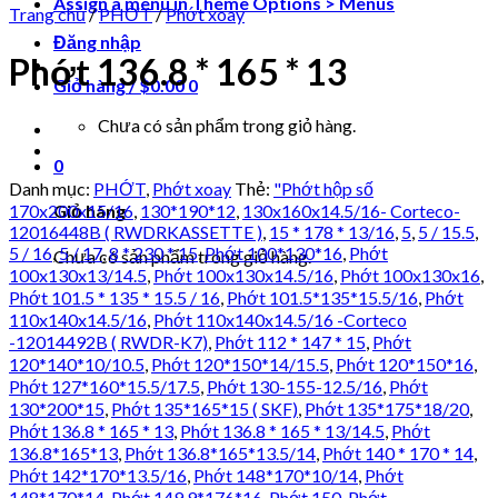
Assign a menu in Theme Options > Menus
Trang chủ
/
PHỚT
/
Phớt xoay
Đăng nhập
Phớt 136.8 * 165 * 13
Giỏ hàng /
$
0.00
0
Chưa có sản phẩm trong giỏ hàng.
0
Danh mục:
PHỚT
,
Phớt xoay
Thẻ:
"Phớt hộp số
Giỏ hàng
170x200x15/16
,
130*190*12
,
130x160x14.5/16- Corteco-
12016448B ( RWDRKASSETTE )
,
15 * 178 * 13/16
,
5
,
5 / 15.5
,
5 / 16
,
5 / 17
,
8 * 230 * 15
,
Phớt 100*130*16
,
Phớt
Chưa có sản phẩm trong giỏ hàng.
100x130x13/14.5
,
Phớt 100x130x14.5/16
,
Phớt 100x130x16
,
Phớt 101.5 * 135 * 15.5 / 16
,
Phớt 101.5*135*15.5/16
,
Phớt
110x140x14.5/16
,
Phớt 110x140x14.5/16 -Corteco
-12014492B ( RWDR-K7)
,
Phớt 112 * 147 * 15
,
Phớt
120*140*10/10.5
,
Phớt 120*150*14/15.5
,
Phớt 120*150*16
,
Phớt 127*160*15.5/17.5
,
Phớt 130-155-12.5/16
,
Phớt
130*200*15
,
Phớt 135*165*15 ( SKF)
,
Phớt 135*175*18/20
,
Phớt 136.8 * 165 * 13
,
Phớt 136.8 * 165 * 13/14.5
,
Phớt
136.8*165*13
,
Phớt 136.8*165*13.5/14
,
Phớt 140 * 170 * 14
,
Phớt 142*170*13.5/16
,
Phớt 148*170*10/14
,
Phớt
148*170*14
,
Phớt 149.9*176*16
,
Phớt 150
,
Phớt