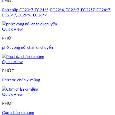
PHỚT
Phớt nắp EC20*7, EC21*5, EC22*4, EC22*7, EC22*7, EC24*7,
EC25*7, EC26*6, EC26*7
Quick View
PHỚT
phớt vòng nổi chân di chuyển
Quick View
PHỚT
Phớt dạ chặn xi măng
Quick View
PHỚT
Cụm chắn xi măng