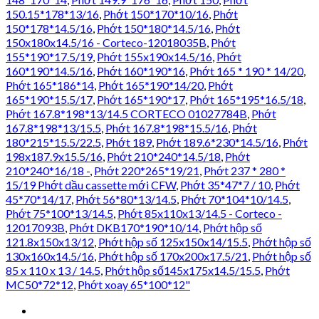
150.15*178*13/16
,
Phớt 150*170*10/16
,
Phớt
150*178*14.5/16
,
Phớt 150*180*14.5/16
,
Phớt
150x180x14.5/16 - Corteco-12018035B
,
Phớt
155*190*17.5/19
,
Phớt 155x190x14.5/16
,
Phớt
160*190*14.5/16
,
Phớt 160*190*16
,
Phớt 165 * 190 * 14/20
,
Phớt 165*186*14
,
Phớt 165*190*14/20
,
Phớt
165*190*15.5/17
,
Phớt 165*190*17
,
Phớt 165*195*16.5/18
,
Phớt 167.8*198*13/14.5 CORTECO 01027784B
,
Phớt
167.8*198*13/15.5
,
Phớt 167.8*198*15.5/16
,
Phớt
180*215*15.5/22.5
,
Phớt 189
,
Phớt 189.6*230*14.5/16
,
Phớt
198x187.9x15.5/16
,
Phớt 210*240*14.5/18
,
Phớt
210*240*16/18 -
,
Phớt 220*265*19/21
,
Phớt 237 * 280 *
15/19 Phớt dầu cassette mới CFW
,
Phớt 35*47*7 / 10
,
Phớt
45*70*14/17
,
Phớt 56*80*13/14.5
,
Phớt 70*104*10/14.5
,
Phớt 75*100*13/14.5
,
Phớt 85x110x13/14.5 - Corteco -
12017093B
,
Phớt DKB170*190*10/14
,
Phớt hộp số
121.8x150x13/12
,
Phớt hộp số 125x150x14/15.5
,
Phớt hộp số
130x160x14.5/16
,
Phớt hộp số 170x200x17.5/21
,
Phớt hộp số
85 x 110 x 13 / 14.5
,
Phớt hộp số145x175x14.5/15.5
,
Phớt
MC50*72*12
,
Phớt xoay 65*100*12"