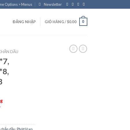
eme Options > Menus
Newsletter
0
ĐĂNG NHẬP
GIỎ HÀNG /
$
0.00
CHẮN DẦU
*7,
*8,
8
ng
 chắn dầu
,
Phớt lò xo