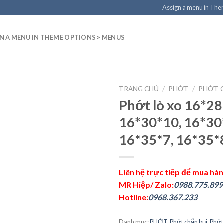
Assign a menu in Th
N A MENU IN THEME OPTIONS > MENUS
TRANG CHỦ
/
PHỚT
/
PHỚT 
Phớt lò xo 16*28
16*30*10, 16*30
16*35*7, 16*35*
Liên hệ trực tiếp để mua hà
MR Hiệp/ Zalo:
0988.775.899
Hotline:
0968.367.233
Danh mục:
PHỚT
,
Phớt chắn bụi
,
Phớt