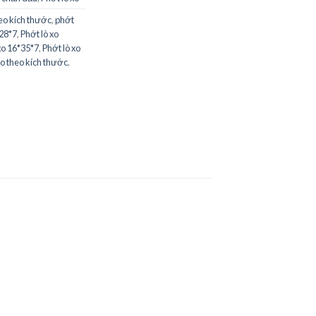
eo kích thước
,
phớt
*28*7
,
Phớt lò xo
xo 16*35*7
,
Phớt lò xo
xo theo kích thước
,