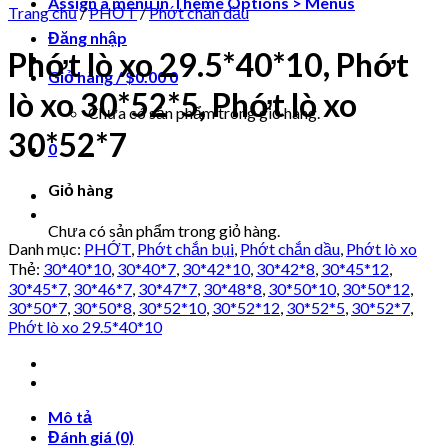
Assign a menu in Theme Options > Menus
Trang chủ
/
PHỚT
/
Phớt chắn dầu
Đăng nhập
Phớt lò xo 29.5*40*10, Phớt
Giỏ hàng /
$
0.00
0
lò xo 30*52*5, Phớt lò xo
Chưa có sản phẩm trong giỏ hàng.
30*52*7
0
Giỏ hàng
Chưa có sản phẩm trong giỏ hàng.
Danh mục:
PHỚT
,
Phớt chắn bụi
,
Phớt chắn dầu
,
Phớt lò xo
Thẻ:
30*40*10
,
30*40*7
,
30*42*10
,
30*42*8
,
30*45*12
,
30*45*7
,
30*46*7
,
30*47*7
,
30*48*8
,
30*50*10
,
30*50*12
,
30*50*7
,
30*50*8
,
30*52*10
,
30*52*12
,
30*52*5
,
30*52*7
,
Phớt lò xo 29.5*40*10
Mô tả
Đánh giá (0)