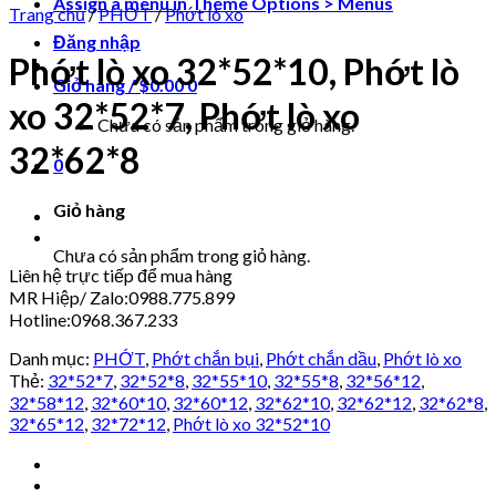
Assign a menu in Theme Options > Menus
Trang chủ
/
PHỚT
/
Phớt lò xo
Đăng nhập
Phớt lò xo 32*52*10, Phớt lò
Giỏ hàng /
$
0.00
0
xo 32*52*7, Phớt lò xo
Chưa có sản phẩm trong giỏ hàng.
32*62*8
0
Giỏ hàng
Chưa có sản phẩm trong giỏ hàng.
Liên hệ trực tiếp để mua hàng
MR Hiệp/ Zalo:0988.775.899
Hotline:0968.367.233
Danh mục:
PHỚT
,
Phớt chắn bụi
,
Phớt chắn dầu
,
Phớt lò xo
Thẻ:
32*52*7
,
32*52*8
,
32*55*10
,
32*55*8
,
32*56*12
,
32*58*12
,
32*60*10
,
32*60*12
,
32*62*10
,
32*62*12
,
32*62*8
,
32*65*12
,
32*72*12
,
Phớt lò xo 32*52*10