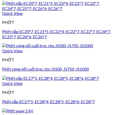
Quick View
PHỚT
Phớt nắp EC20*7, EC21*5, EC22*4, EC22*7, EC22*7, EC24*7,
EC25*7, EC26*6, EC26*7
Quick View
PHỚT
Phớt vòng nổi cuối trục cho JS500, JS750, JS1000
Quick View
PHỚT
Phớt nắp EC27*5, EC28*4, EC28*5, EC28*6, EC28*7