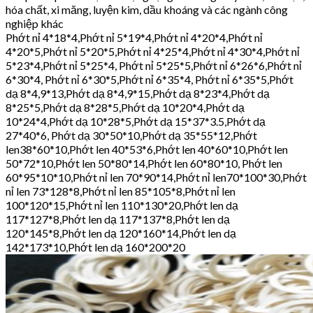
hóa chất, xi măng, luyện kim, dầu khoáng và các ngành công
nghiệp khác
Phớt nỉ 4*18*4,Phớt nỉ 5*19*4,Phớt nỉ 4*20*4,Phớt nỉ
4*20*5,Phớt nỉ 5*20*5,Phớt nỉ 4*25*4,Phớt nỉ 4*30*4,Phớt nỉ
5*23*4,Phớt nỉ 5*25*4, Phớt nỉ 5*25*5,Phớt nỉ 6*26*6,Phớt nỉ
6*30*4, Phớt nỉ 6*30*5,Phớt nỉ 6*35*4, Phớt nỉ 6*35*5,Phớt
dạ 8*4,9*13,Phớt dạ 8*4,9*15,Phớt dạ 8*23*4,Phớt dạ
8*25*5,Phớt dạ 8*28*5,Phớt dạ 10*20*4,Phớt dạ
10*24*4,Phớt dạ 10*28*5,Phớt dạ 15*37*3.5,Phớt dạ
27*40*6, Phớt dạ 30*50*10,Phớt dạ 35*55*12,Phớt
len38*60*10,Phớt len 40*53*6,Phớt len 40*60*10,Phớt len
50*72*10,Phớt len 50*80*14,Phớt len 60*80*10, Phớt len
60*95*10*10,Phớt nỉ len 70*90*14,Phớt nỉ len70*100*30,Phớt
nỉ len 73*128*8,Phớt nỉ len 85*105*8,Phớt nỉ len
100*120*15,Phớt nỉ len 110*130*20,Phớt len dạ
117*127*8,Phớt len dạ 117*137*8,Phớt len dạ
120*145*8,Phớt len dạ 120*160*14,Phớt len dạ
142*173*10,Phớt len dạ 160*200*20