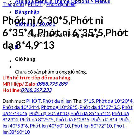
Assign a menu in Theme Options > Menus
Trang chủ
/
PHỚT
/
Phớt dạ nỉ len
Đăng nhập
Phớt nỉ 6*30*5,Phớt nỉ
Giỏ hàng /
$
0.00
0
6*35*4, Phớt nỉ 6*35*5,Phớt
Chưa có sản phẩm trong giỏ hàng.
dạ 8*4,9*13
0
Giỏ hàng
Chưa có sản phẩm trong giỏ hàng.
Liên hệ trực tiếp để mua hàng
MR Hiệp/ Zalo:
0988.775.899
Hotline:
0968.367.233
Danh mục:
PHỚT
,
Phớt dạ nỉ len
Thẻ:
9*15
,
Phớt dạ 10*20*4
,
Phớt dạ 10*24*4
,
Phớt dạ 10*28*5
,
Phớt dạ 15*37*3.5
,
Phớt
dạ 27*40*6
,
Phớt dạ 30*50*10
,
Phớt dạ 35*55*12
,
Phớt dạ
8*23*4
,
Phớt dạ 8*25*5
,
Phớt dạ 8*28*5
,
Phớt dạ 8*4
,
Phớt
len 40*53*6
,
Phớt len 40*60*10
,
Phớt len 50*72*10
,
Phớt
len38*60*10