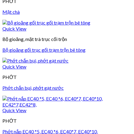
PHỚT
Mặt chà
Quick View
Bộ gioăng, mặt trà trục cối trộn
Bộ gioăng gối trục gối trạm trộn bê tông
Quick View
PHỚT
Phớt chắn bụi, phớt gạt nước
Quick View
PHỚT
Phớt nắp EC40 *5, EC40 *6, EC40*7, EC40*10,