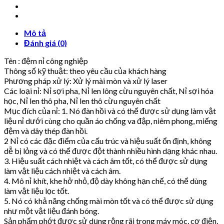
Mô tả
Đánh giá (0)
Tên : đệm nỉ công nghiệp
Thông số kỹ thuật: theo yêu cầu của khách hàng
Phương pháp xử lý: Xử lý mài mòn và xử lý laser
Các loại nỉ: Nỉ sợi pha, Nỉ len lông cừu nguyên chất, Nỉ sợi hóa
học, Nỉ len thô pha, Nỉ len thô cừu nguyên chất
Mục đích của nỉ: 1. Nó đàn hồi và có thể được sử dụng làm vật
liệu nỉ dưới cùng cho quần áo chống va đập, niêm phong, miếng
đệm và dây thép đàn hồi.
2 Nỉ có các đặc điểm của cấu trúc và hiệu suất ổn định, không
dễ bị lỏng và có thể được đột thành nhiều hình dạng khác nhau.
3. Hiệu suất cách nhiệt và cách âm tốt, có thể được sử dụng
làm vật liệu cách nhiệt và cách âm.
4. Mô nỉ khít, khe hở nhỏ, độ dày không hạn chế, có thể dùng
làm vật liệu lọc tốt.
5. Nó có khả năng chống mài mòn tốt và có thể được sử dụng
như một vật liệu đánh bóng.
Sản phẩm phớt được sử dụng rộng rãi trong máy móc, cơ điện,