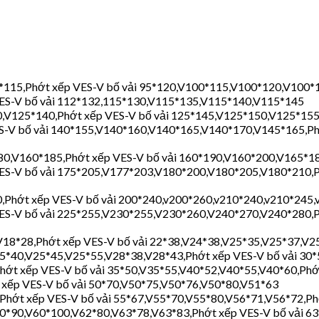
*115,Phớt xếp VES-V bố vải 95*120,V100*115,V100*120,V100*1
ES-V bố vải 112*132,115*130,V115*135,V115*140,V115*145
,V125*140,Phớt xếp VES-V bố vải 125*145,V125*150,V125*155
-V bố vải 140*155,V140*160,V140*165,V140*170,V145*165,Phớ
0,V160*185,Phớt xếp VES-V bố vải 160*190,V160*200,V165*18
S-V bố vải 175*205,V177*203,V180*200,V180*205,V180*210,Ph
Phớt xếp VES-V bố vải 200*240,v200*260,v210*240,v210*245,v
S-V bố vải 225*255,V230*255,V230*260,V240*270,V240*280,Ph
V18*28,Phớt xếp VES-V bố vải 22*38,V24*38,V25*35,V25*37,V25
25*40,V25*45,V25*55,V28*38,V28*43,Phớt xếp VES-V bố vải 30
hớt xếp VES-V bố vải 35*50,V35*55,V40*52,V40*55,V40*60,Phớ
 xếp VES-V bố vải 50*70,V50*75,V50*76,V50*80,V51*63
Phớt xếp VES-V bố vải 55*67,V55*70,V55*80,V56*71,V56*72,Ph
60*90,V60*100,V62*80,V63*78,V63*83,Phớt xếp VES-V bố vải 6