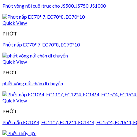
Phớt vòng nổi cuối trục cho JS500, JS750, JS1000
Quick View
PHỚT
Phớt nắp EC70* 7, EC70*8, EC70*10
Quick View
PHỚT
phớt vòng nổi chân di chuyển
Quick View
PHỚT
Phớt nắp EC10*4, EC11*7, EC12*4, EC14*4, EC15*4, EC16*4, 