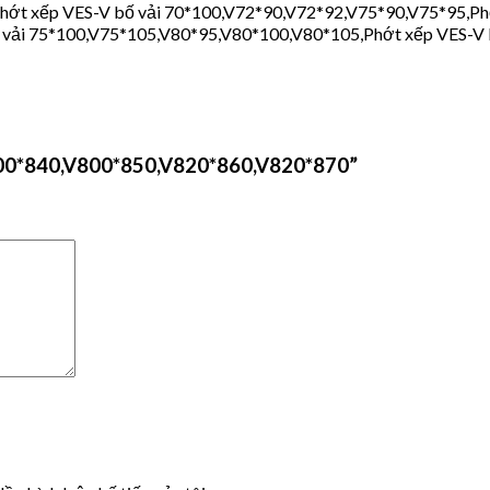
hớt xếp VES-V bố vải 70*100,V72*90,V72*92,V75*90,V75*95,Ph
 vải 75*100,V75*105,V80*95,V80*100,V80*105,Phớt xếp VES-V
800*840,V800*850,V820*860,V820*870”