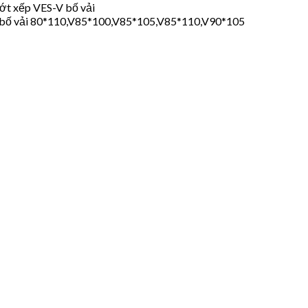
ớt xếp VES-V bố vải
 bố vải 80*110,V85*100,V85*105,V85*110,V90*105