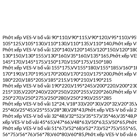
Phớt xếp VES-V bố vải 90*110,V90*115,V90*120,V95*110,V95
105*125,V105*130,V110*130,V110*135,V110*140,Phớt xếp V
Phớt xếp VES-V bố vải 120*140,V120*145,V120*150,V120*180
130*150,V130*155,V130*160,V35*160,V135*165,Phớt xếp VES
145*170,V145*175,V150*170,V150*175,V150*180
Phớt xếp VES-V bố vải 155*175,VV155*180,V155*185,V160*18
170*190,V170*195,V170*200,V170*210,V175*200,Phớt xếp VE
180*220,V185*205,V185*215,V190*210,V190*215
Phớt xếp VES-V bố vải 190*220,V195*245,V200*220,V200*230,
215*335,V220*240,V220*250,V220*255,V220*260,Phớt xếp VE
250*270,V250*275,V250*280,V250*290,V255*285
Phớt xếp VES-V bố vải 12*24, V18*33,V20*30,V20*32,V20*35,
25*40,V25*45,V25*55,V28*38,V28*43,Phớt xếp VES-V bố vải 
Phớt xếp VES-V bố vải 32*48,V32*52,V35*57,V35*46,V35*48,P
xếp VES-V bố vải 45*65,V47*66,V48*63,V50*63,5,V50*65,Phớt
Phớt xếp VES-V bố vải 51*67,V52*68,V52*73,V52*75,V555*65,
56*75,V56*76,V56*78,V60*80,V60*85,Phớt xếp VES-V bố vải 