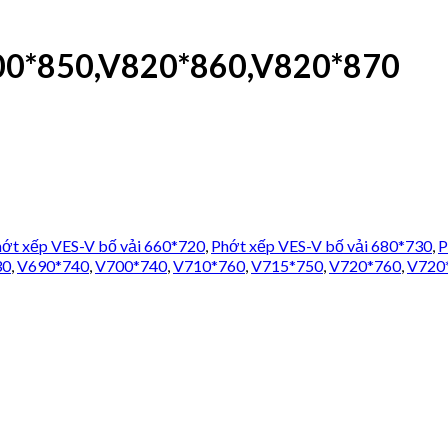
00*850,V820*860,V820*870
ớt xếp VES-V bố vải 660*720
,
Phớt xếp VES-V bố vải 680*730
,
P
30
,
V690*740
,
V700*740
,
V710*760
,
V715*750
,
V720*760
,
V720