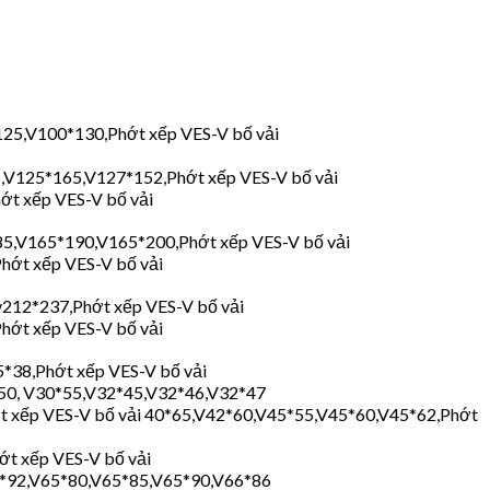
25,V100*130,Phớt xếp VES-V bố vải
,V125*165,V127*152,Phớt xếp VES-V bố vải
t xếp VES-V bố vải
5,V165*190,V165*200,Phớt xếp VES-V bố vải
ớt xếp VES-V bố vải
212*237,Phớt xếp VES-V bố vải
ớt xếp VES-V bố vải
*38,Phớt xếp VES-V bố vải
*50, V30*55,V32*45,V32*46,V32*47
t xếp VES-V bố vải 40*65,V42*60,V45*55,V45*60,V45*62,Phớt
ớt xếp VES-V bố vải
3*92,V65*80,V65*85,V65*90,V66*86