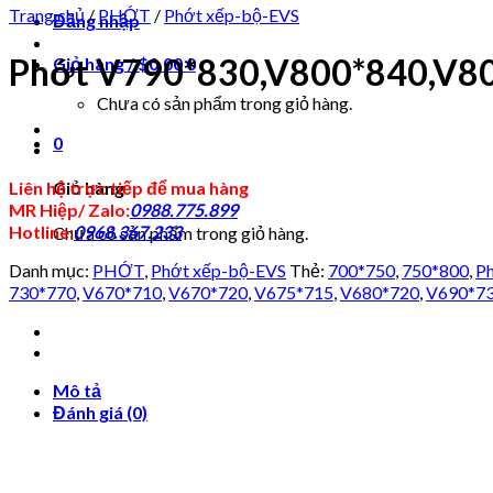
Trang chủ
/
PHỚT
/
Phớt xếp-bộ-EVS
Đăng nhập
Phớt V790*830,V800*840,V8
Giỏ hàng /
$
0.00
0
Chưa có sản phẩm trong giỏ hàng.
0
Giỏ hàng
Liên hệ trực tiếp để mua hàng
MR Hiệp/ Zalo:
0988.775.899
Hotline:
0968.367.233
Chưa có sản phẩm trong giỏ hàng.
Danh mục:
PHỚT
,
Phớt xếp-bộ-EVS
Thẻ:
700*750
,
750*800
,
Ph
730*770
,
V670*710
,
V670*720
,
V675*715
,
V680*720
,
V690*7
Mô tả
Đánh giá (0)