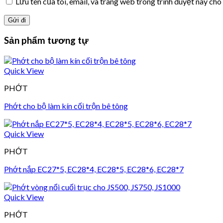
Lưu tên của tôi, email, và trang web trong trình duyệt này cho 
Sản phẩm tương tự
Quick View
PHỚT
Phớt cho bộ làm kín cối trộn bê tông
Quick View
PHỚT
Phớt nắp EC27*5, EC28*4, EC28*5, EC28*6, EC28*7
Quick View
PHỚT