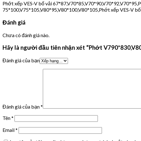
Phớt xếp VES-V bố vải 67*87,V70*85,V70*90,V70*92,V70*95,P
75*100,V75*105,V80*95,V80*100,V80*105,Phớt xếp VES-V bố
Đánh giá
Chưa có đánh giá nào.
Hãy là người đầu tiên nhận xét “Phớt V790*830,V
Đánh giá của bạn
Đánh giá của bạn
*
Tên
*
Email
*