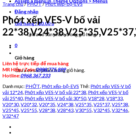
Assign a menu in Theme Options > Menus
Trang chủ
/
PHỚT
/
Phớt xếp-bộ-EVS
Đăng nhập
Phớt xếp VES-V bố vải
Giỏ hàng /
$
0.00
0
22*38,V24*38,V25*35,V25*37
Chưa có sản phẩm trong giỏ hàng.
0
Giỏ hàng
Liên hệ trực tiếp để mua hàng
MR Hiệp/ Zalo:
0988.775.899
Chưa có sản phẩm trong giỏ hàng.
Hotline:
0968.367.233
Danh mục:
PHỚT
,
Phớt xếp-bộ-EVS
Thẻ:
Phớt xếp VES-V bố
vải 12*24
,
Phớt xếp VES-V bố vải 22*38
,
Phớt xếp VES-V bố
vải 25*40
,
Phớt xếp VES-V bố vải 30*50
,
V18*28
,
V18*33
,
V20*30
,
V20*32
,
V20*35
,
V24*38
,
V25*35
,
V25*37
,
V25*38
,
V25*45
,
V25*55
,
V28*38
,
V28*43
,
V30*55
,
V32*45
,
V32*46
,
V32*47