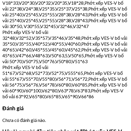
V18*33,V20*30,V20*32,V20*35,V18*28,Phớt xếp VES-V bố
vải 22*38,V24*38,V25*35,V25*37,V25*38,Phớt xếp VES-V bố
vải 25*40,V25*45,V25*55,V28*38,V28*43,Phớt xếp VES-V bố
vải 25*40,V25*45,V25*55,V28*38,V28*43,Phớt xếp VES-V bố
vải 30*50, V30*55,V32*45,V32*46,V32*47
Phớt xếp VES-V bố vải
32*48,V32*52,V35*57,V35*46,V35*48,Phớt xếp VES-V bố vải
35*50,V35*55,V40*52,V40*55,V40*60,Phớt xếp VES-V bố vải
40*65,V42*60,V45*55,V45*60,V45*62,Phớt xếp VES-V bố vải
45*65,V47*66,V48*63,V50*63,5,V50*65,Phớt xếp VES-V bố
vải 50*70,V50*75,V50*76,V50*80,V51*63
Phớt xếp VES-V bố vải
51*67,V52*68,V52*73,V52*75,V555*65,Phớt xếp VES-V bố
vải 55*67,V55*70,V55*80,V56*71,V56*72,Phớt xếp VES-V bố
vải 56*75,V56*76,V56*78,V60*80,V60*85,Phớt xếp VES-V bố
vải 60*90,V60*100,V62*80,V63*78,V63*83,Phớt xếp VES-V
bố vải 63*92,V65*80,V65*85,V65*90,V66*86
Đánh giá
Chưa có đánh giá nào.