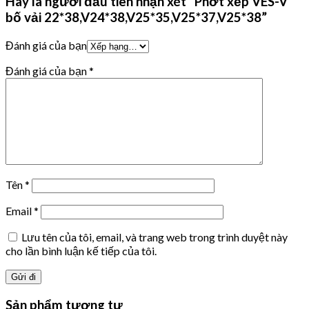
Hãy là người đầu tiên nhận xét “Phớt xếp VES-V
bố vải 22*38,V24*38,V25*35,V25*37,V25*38”
Đánh giá của bạn
Đánh giá của bạn
*
Tên
*
Email
*
Lưu tên của tôi, email, và trang web trong trình duyệt này
cho lần bình luận kế tiếp của tôi.
Sản phẩm tương tự