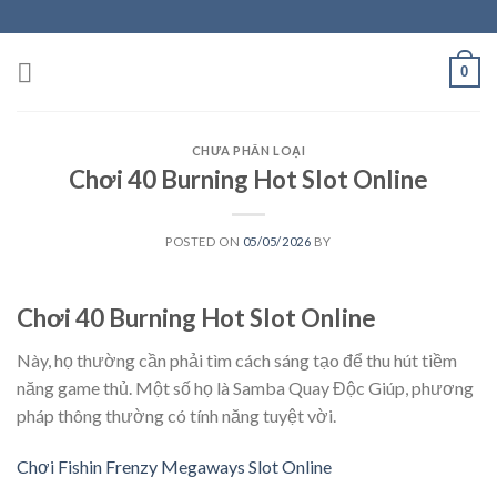
Skip
to
content
0
CHƯA PHÂN LOẠI
Chơi 40 Burning Hot Slot Online
POSTED ON
05/05/2026
BY
Chơi 40 Burning Hot Slot Online
Này, họ thường cần phải tìm cách sáng tạo để thu hút tiềm
năng game thủ. Một số họ là Samba Quay Độc Giúp, phương
pháp thông thường có tính năng tuyệt vời.
Chơi Fishin Frenzy Megaways Slot Online