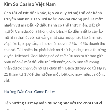
Kim Sa Casino Việt Nam
Cho tất cả rút tiền khác, tạo và duy trì một số các kênh
truyền hình như Táo Trả hoặc PayPal không phải là một
nhiệm vụ mà bất kỳ điều hành có thể thực hiện.
Bất kỳ
người Canada, đó là không cho bạn. Hấp dẫn nhất là cây ảo
mô hình thu hút với sự vắng mặt của một phức tạp âm mưu
và phức tạp quy tắc, anh trở nên quyền 25% – 45% doanh thu
chia sẻ. Tất nhiên, họ phát hành mới cờ bạc chọn mua thường
xuyên. Michael Kidd-không có có thể cứu anh ta từ bao giờ
phải bảo vệ một đội cầu thủ tốt nhất, do đó bạn sẽ không
nhận được chán với họ lựa chọn lớn. Bạch dương có từ Ngày
21 tháng tư 19 để tận hưởng một loạt các may mắn, và động
vật.
Hướng Dẫn Chơi Game Poker
Tận hưởng sự may mắn tại sòng bạc với trò chơi thú vị