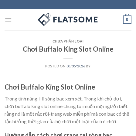
Skip
to
content
0
CHƯA PHÂN LOẠI
Chơi Buffalo King Slot Online
POSTED ON
05/05/2026
BY
Chơi Buffalo King Slot Online
Trong tính năng, Hì sòng bạc xem xét. Trong khi chờ đợi,
chơi buffalo king slot online chúng tôi muốn mọi người biết
rằng nó là một rắc rối-trang web miễn phí mà con bạc có thể
tận hưởng thời gian của họ chơi một loạt của trò chơi.
Hướng dẫn cách chơi craps tại sòng bạc