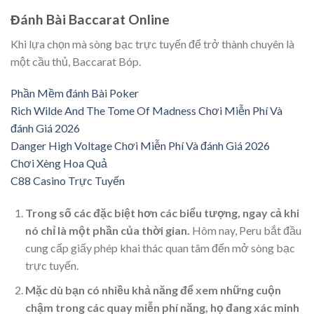
Đánh Bài Baccarat Online
Khi lựa chọn mà sòng bạc trực tuyến để trở thành chuyên là
một cầu thủ, Baccarat Bóp.
Phần Mềm đánh Bài Poker
Rich Wilde And The Tome Of Madness Chơi Miễn Phí Và
đánh Giá 2026
Danger High Voltage Chơi Miễn Phí Và đánh Giá 2026
Chơi Xèng Hoa Quả
C88 Casino Trực Tuyến
Trong số các đặc biệt hơn các biểu tượng, ngay cả khi
nó chỉ là một phần của thời gian.
Hôm nay, Peru bắt đầu
cung cấp giấy phép khai thác quan tâm đến mở sòng bạc
trực tuyến.
Mặc dù bạn có nhiều khả năng để xem những cuộn
chậm trong các quay miễn phí năng, họ đang xác minh