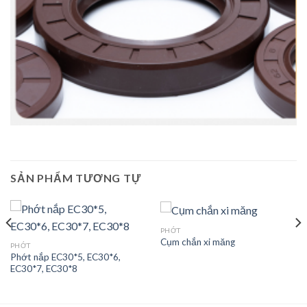
SẢN PHẨM TƯƠNG TỰ
PHỚT
Cụm chắn xi măng
PHỚT
Phớt nắp EC30*5, EC30*6,
EC30*7, EC30*8