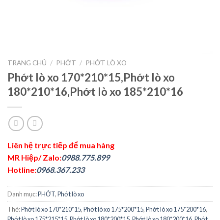
TRANG CHỦ
/
PHỚT
/
PHỚT LÒ XO
Phớt lò xo 170*210*15,Phớt lò xo
180*210*16,Phớt lò xo 185*210*16
Liên hệ trực tiếp để mua hàng
MR Hiệp/ Zalo:
0988.775.899
Hotline:
0968.367.233
Danh mục:
PHỚT
,
Phớt lò xo
Thẻ:
Phớt lò xo 170*210*15
,
Phớt lò xo 175*200*15
,
Phớt lò xo 175*200*16
,
Phớt lò xo 175*215*15
,
Phớt lò xo 180*200*15
,
Phớt lò xo 180*200*16
,
Phớt