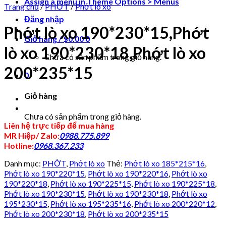
Assign a menu in Theme Options > Menus
Trang chủ
/
PHỚT
/
Phớt lò xo
Đăng nhập
Phớt lò xo 190*230*15,Phớt
Giỏ hàng /
$
0.00
0
lò xo 190*230*18,Phớt lò xo
Chưa có sản phẩm trong giỏ hàng.
200*235*15
0
Giỏ hàng
Chưa có sản phẩm trong giỏ hàng.
Liên hệ trực tiếp để mua hàng
MR Hiệp/ Zalo:
0988.775.899
Hotline:
0968.367.233
Danh mục:
PHỚT
,
Phớt lò xo
Thẻ:
Phớt lò xo 185*215*16
,
Phớt lò xo 190*220*15
,
Phớt lò xo 190*220*16
,
Phớt lò xo
190*220*18
,
Phớt lò xo 190*225*15
,
Phớt lò xo 190*225*18
,
Phớt lò xo 190*230*15
,
Phớt lò xo 190*230*18
,
Phớt lò xo
195*230*15
,
Phớt lò xo 195*235*16
,
Phớt lò xo 200*220*12
,
Phớt lò xo 200*230*18
,
Phớt lò xo 200*235*15