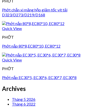
PHỚT
Phớt chắn xi măng hộp giảm tốc vít tải
D323/D273/D219/D168
Quick View
PHỚT
Phớt nắp 80*8,EC80*10, EC80*12
Quick View
PHỚT
Phớt nắp EC30*5, EC30*6, EC30*7, EC30*8
Archives
Tháng 5 2026
Tháng 6 2022